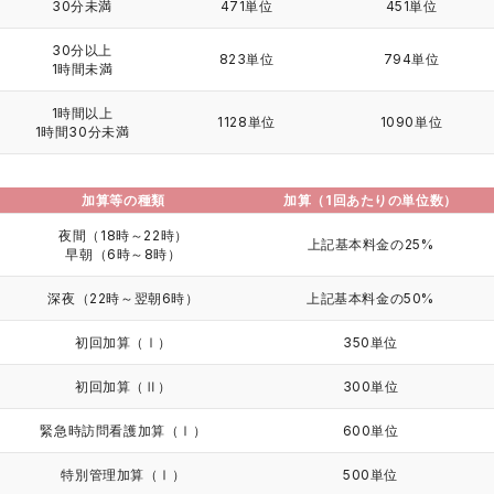
30分未満
471単位
451単位
30分以上
823単位
794単位
1時間未満
1時間以上
1128単位
1090単位
1時間30分未満
加算等の種類
加算（1回あたりの単位数）
夜間（18時～22時）
上記基本料金の25%
早朝（6時～8時）
深夜（22時～翌朝6時）
上記基本料金の50%
初回加算（Ⅰ）
350単位
初回加算（Ⅱ）
300単位
緊急時訪問看護加算（Ⅰ）
600単位
特別管理加算（Ⅰ）
500単位