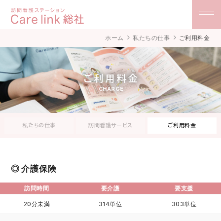
訪問看護ステーション Care link 総社 ケアリ
ホーム
私たちの仕事
ご利用料金
ンク
ご利用料金
CHARGE
私たちの仕事
訪問看護サービス
ご利用料金
介護保険
訪問時間
要介護
要支援
20分未満
314単位
303単位