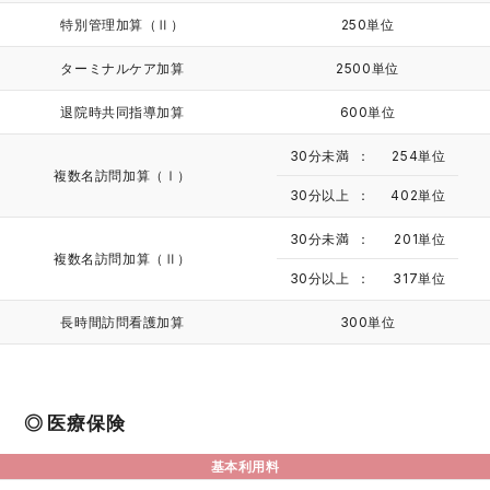
特別管理加算（Ⅱ）
250単位
ターミナルケア加算
2500単位
退院時共同指導加算
600単位
30分未満
254単位
複数名訪問加算（Ⅰ）
30分以上
402単位
30分未満
201単位
複数名訪問加算（Ⅱ）
30分以上
317単位
長時間訪問看護加算
300単位
医療保険
基本利用料